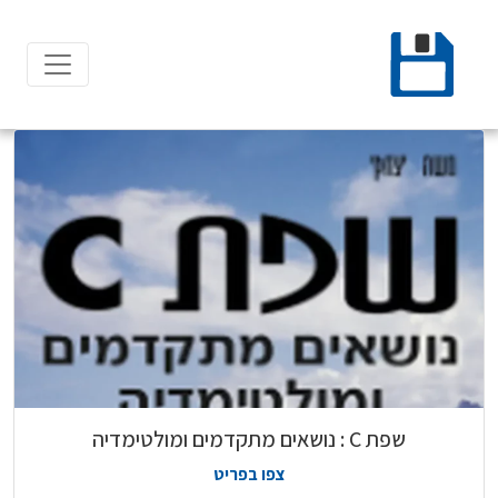
Ski
t
conten
שפת C : נושאים מתקדמים ומולטימדיה
צפו בפריט