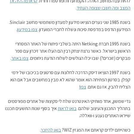
להיות עם המחשב האלה. הוקמו ועדות ופורסמו דוחו"ת.
קראו מה היה אז
המצב ומה חשבו שצופה העתיד
.
בשנת 1985 שני נערים הוציאו מידעון למעדון משתמשי מחשב Sinclair.
המידעון הודפס במדפסת סיכות ונשלח לחברי המועדון.
צפו במידעון
.
בשנת 1995 חברת Netking היתה בשלבי פיתוח של האתר המסחרי
הראשון בישראל. כאשר נרצח יצחק רבין הם העלו אתר זיכרון עם ספר
מבקרים (זוכרים?) שבו יכלו הגולשים לשלוח הודעת ניחומים.
צפו באתר
.
בשנת 1997 הוציאו דיסק הדרכה לחלונות עם סרטונים בכיכובו של ירמי
קפלן. בסרטון הפתיחה הוא אומר שהוא לא מבין במחשבים אבל אם הוא
הצליח להבין, אז גם אתם.
צפו!
גדי שמשון, אחד מוותיקי האינטרנט שלח לי סקיצות של אתרים מפורסמים
בתהליך התכנון והעיצוב שלהם.
בואו לראות
איך בסוף שנות התשעים תכננו
שייראו האתרים נענע ו-וואללה.
כשהייתם ילדים קראתם את המגזין WIZ?
בואו להיזכר
.