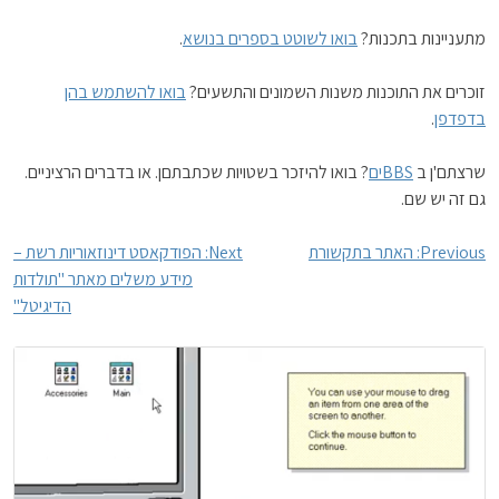
מתעניינות בתכנות?
בואו לשוטט בספרים בנושא
.
זוכרים את התוכנות משנות השמונים והתשעים?
בואו להשתמש בהן
בדפדפן
.
שרצתם'ן ב
BBSים
? בואו להיזכר בשטויות שכתבתםן. או בדברים הרציניים.
גם זה יש שם.
ניווט
Previous:
האתר בתקשורת
Next:
הפודקאסט דינוזאוריות רשת –
מידע משלים מאתר "תולדות
הדיגיטל"