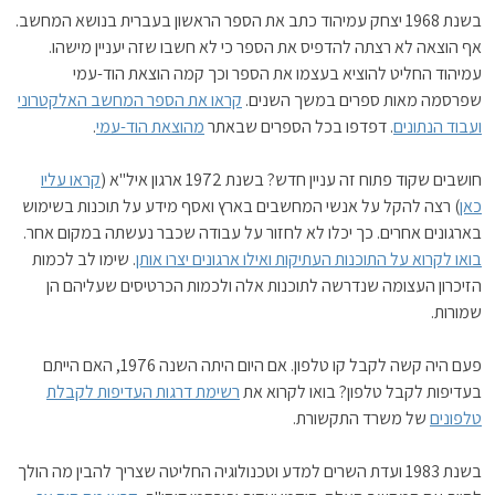
בשנת 1968 יצחק עמיהוד כתב את הספר הראשון בעברית בנושא המחשב.
אף הוצאה לא רצתה להדפיס את הספר כי לא חשבו שזה יעניין מישהו.
עמיהוד החליט להוציא בעצמו את הספר וכך קמה הוצאת הוד-עמי
שפרסמה מאות ספרים במשך השנים.
קראו את הספר המחשב האלקטרוני
ועבוד הנתונים
. דפדפו בכל הספרים שבאתר
מהוצאת הוד-עמי
.
חושבים שקוד פתוח זה עניין חדש? בשנת 1972 ארגון איל"א (
קראו עליו
כאן
) רצה להקל על אנשי המחשבים בארץ ואסף מידע על תוכנות בשימוש
בארגונים אחרים. כך יכלו לא לחזור על עבודה שכבר נעשתה במקום אחר.
בואו לקרוא על התוכנות העתיקות ואילו ארגונים יצרו אותן
. שימו לב לכמות
הזיכרון העצומה שנדרשה לתוכנות אלה ולכמות הכרטיסים שעליהם הן
שמורות.
פעם היה קשה לקבל קו טלפון. אם היום היתה השנה 1976, האם הייתם
בעדיפות לקבל טלפון? בואו לקרוא את
רשימת דרגות העדיפות לקבלת
טלפונים
של משרד התקשורת.
בשנת 1983 ועדת השרים למדע וטכנולוגיה החליטה שצריך להבין מה הולך