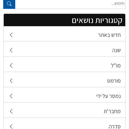
טקסט חופשי...
קטגוריות נושאים
חדש באתר
שנה
מו"ל
פורמט
נמסר על ידי
מחבר'ת
סדרה