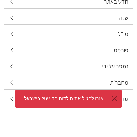
חדש באתר
שנה
מו"ל
פורמט
נמסר על ידי
מחבר'ת
סדרה
​עזרו להציל את תולדות הדיגיטל בישראל
תגיות