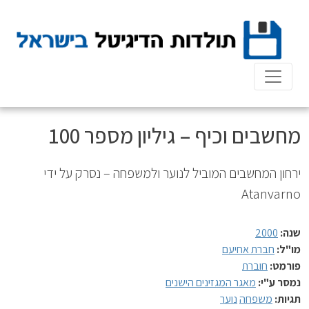
Ski
t
conten
מחשבים וכיף – גיליון מספר 100
ירחון המחשבים המוביל לנוער ולמשפחה – נסרק על ידי
Atanvarno
שנה:
2000
מו"ל:
חברת אחיעם
פורמט:
חוברת
נמסר ע"י:
מאגר המגזינים הישנים
תגיות:
משפחה
נוער