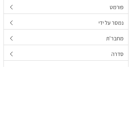
פורמט
נמסר על ידי
מחבר'ת
סדרה
תגיות
צרו קשר