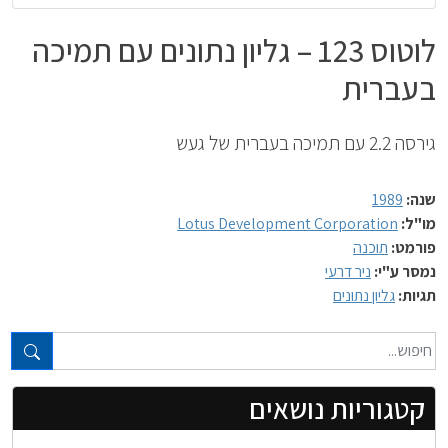
לוטוס 123 – גליון נתונים עם תמיכה
בעברית
גירסה 2.2 עם תמיכה בעברית של געש
שנה:
1989
מו"ל:
Lotus Development Corporation
פורמט:
תוכנה
נמסר ע"י:
ניר דרעי
תגיות:
גליון נתונים
טקסט חופשי...
קטגוריות נושאים