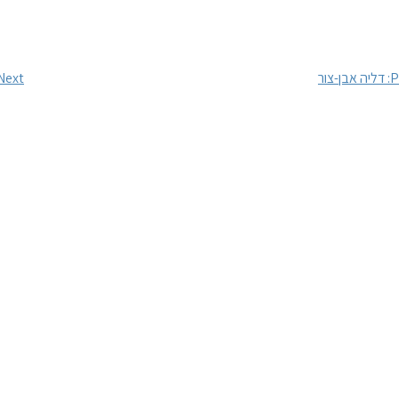
P
דליה אבן-צור
Next: