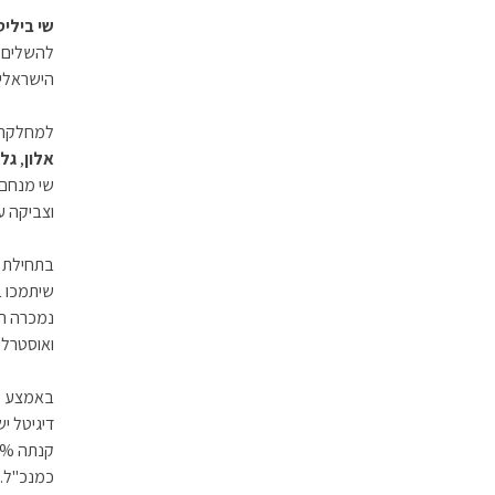
שי ביליס
הישראליי
למחלקה צ
אלון
,
גלע
שי מנחם ו
וצביקה ע
בתחילת ה
שיתמכו ב
נמכרה המ
ואוסטרלי
באמצע שנ
דיגיטל י