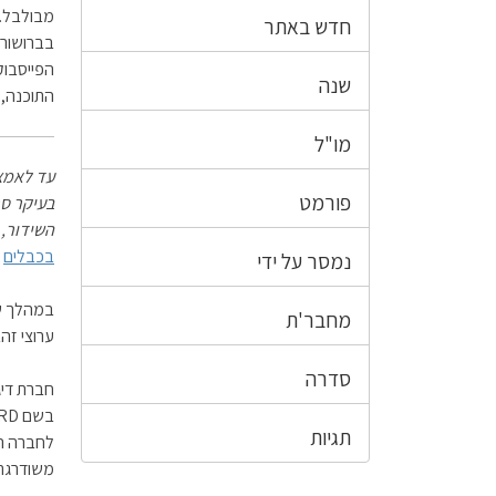
חדש באתר
הפייסבו
שנה
התוכנה, 
מו"ל
פורמט
בעיקר סר
השידור,
בכבלים
ב
נמסר על ידי
מחבר'ת
ערוצי זהב
סדרה
חברת דיג
תגיות
משודרגת 