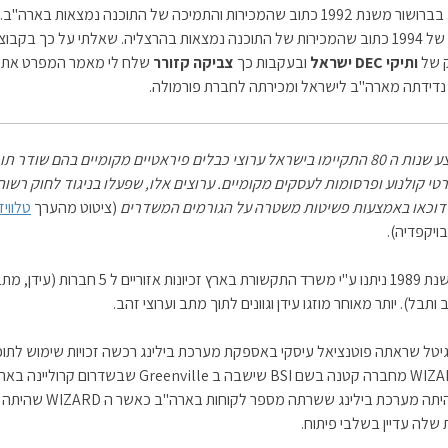
מבולבל. בברושור משנת 1992 כתוב שהמכירות והתמיכה של התוכנה נמצאות בארה"ב.
בברושור של 1994 כתוב שהמכירות של התוכנה נמצאות בהרצליה. שאלתי על כך בקבו
ק של
ותיקי DEC ישראל
ובעקבות כך
צביקה קזורר
שלח לי מאמר המפרט את ת
נדידתה מארה"ב לישראל ומכירתה לחברת פורמולה.
עד לאמצע שנות ה 80 התקיימו בישראל ערוצי כבלים פיראטיים מקומיים בהם שודר 
טי קולנוע ופרסומות לעסקים מקומיים. ערוצים אלו, שפעלו בניגוד לחוק רשות
 דוכאו באמצעות פשיטות משטרה על הגורמים המשדרים
(ציטוט מהערך
טלוויז
ויקפדיה).
במהלך שנת 1989 ניתנו ע"י משרד התקשורת בארץ זכיונות אזוריים ל
 ותבל). יותר מאוחר מוזגו עידן וגוונים לתוך מתב וערוצי זהב.
יטל שראתה פוטנציאל עיסקי באספקת מערכת בילינג רכשה זכויות שימוש לתוכ
בשם WIZARD מחברה קטנה בשם BSI שישבה ב Greenville שבשדרום קרול
לחברה היתה מערכת בילינג ששרתה מספר לקוחות ב
שלה עדיין בשלבי פיתוח.