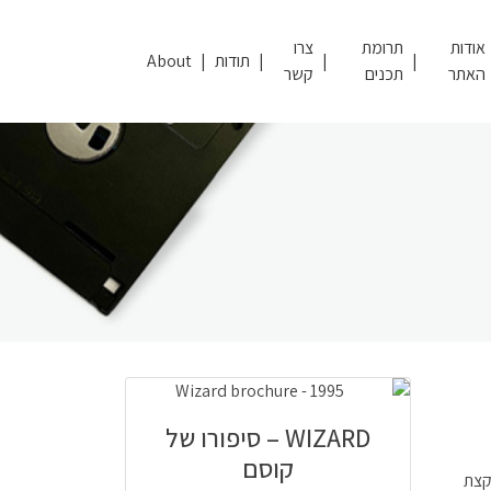
אודות
תרומת
צרו
תודות
About
האתר
תכנים
קשר
WIZARD – סיפורו של
קוסם
ים של Wizard, הייתי קצת