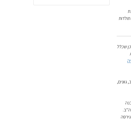
צת
ולדות
תוכן שכלל
יה
 5 חברות (עידן, מתב, גוונים,
נה
יינה בארה"ב.
ארה"ב כאשר ה WIZARD שהיתה גירסה