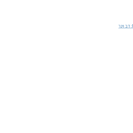
דב וינר