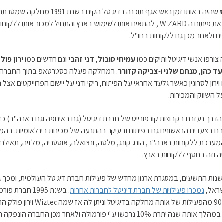
שהיה באותו זמן ראש אגף תוכנה בדיגיטל הקים בשנת 1991
להשלים את פיתוח ה WIZARD , להתאים אותו לשימוש בארץ והתחיל למכור אותו ללקוחו
ם ולאחר מכן גם ללקוחות בחו"ל.
ורפו אנשי דיגיטל ותיקים כמו
עמיחי סובול
,
דני זהבי
וגם חדשים כמו
ירון פול
ד כהן
,
מנחם שלגי
ו-
צביקה קזורר
. המחלקה פעלה כסטרטאפ בתוך החברה ב
ירון לסרוגין כאשר גלעד אחראי על הפיתוח, ריקי ודני על יישום הפרוייקטים אצל 
ל השווק והמכירות.
דרך נעזרנו בקבוצות קורפורייט של חברת דיגיטל (גם באירופה וגם בארה"ב) כד
נו בצעדינו הראשונים גם בפיתוח ובעיקר בהתנעה של מכירות בינלאומיות. בה
ערכת ללקוחות בארה"ב, הונג קונג, מלטה, ונצואלה, אוסטריה, מלזיה, תאילנד
ה וזה בנוסף ללקוחות בארץ.
ות התשעים, במסגרת ארגון מחדש של פעילות חברת דיגיטל העולמית, ומכך ג
שראל,
נמכרו פעילויות של חברת דיגיטל לחברות אחרות
. בשנת 1995 חברת פ
קנתה 90% מהפעילות של אותה מחלקה בדיגיטל וניתן לה אז שמה 
כמנכ"ל. במהלך אותה שנה יתרת 10% נרכשו ע"י פורמולה ולאחר מכן החברה הונ