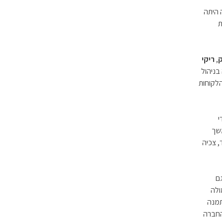
 מחלקה שמטרתה היתה
ת
ק
,
ריקי
ניהול
הלקוחות
י
משך
, צכיה
ם
ורמולה
Wiztec וירון פולק התמנה
פקה החברה