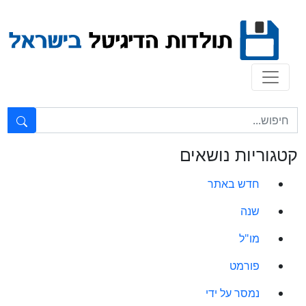
Ski
t
conten
טקסט חופשי...
קטגוריות נושאים
חדש באתר
שנה
מו"ל
פורמט
נמסר על ידי