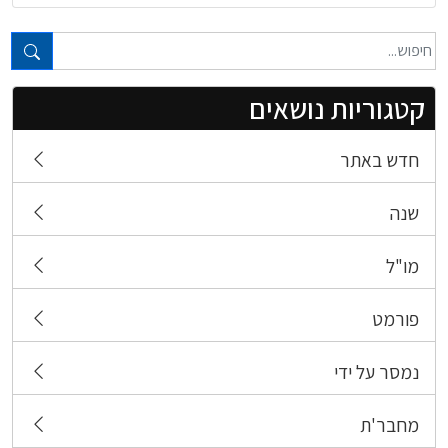
טקסט חופשי...
קטגוריות נושאים
חדש באתר
שנה
מו"ל
פורמט
נמסר על ידי
מחבר'ת