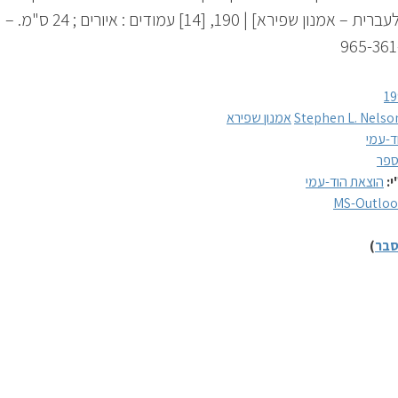
תרגו
965-361
19
Stephen L. Nelso
אמנון שפירא
ד-עמי
פר
י:
הוצאת הוד-עמי
MS-Outloo
בר
)