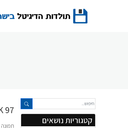
Ski
t
conten
טקסט חופשי...
97 OUTLOOK ישר ולענין
קטגוריות נושאים
תמונה א