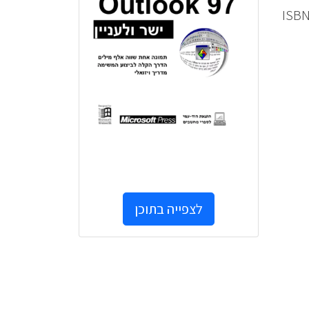
ם לעברית – אמנון שפירא] | 190, [14] עמודים : איורים ; 24 ס"מ. – ISBN
לצפייה בתוכן