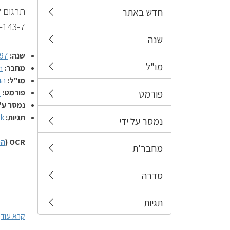
חדש באתר
-143-7
שנה
שנה:
97
מו"ל
מחבר:
n
מו"ל:
הו
פורמט:
ס
פורמט
נמסר ע"
תגיות:
k
נמסר על ידי
OCR (
הס
מחבר'ת
סדרה
תגיות
קרא עוד