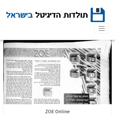
Ski
t
conten
ZOE Online