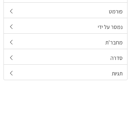
פורמט
נמסר על ידי
מחבר'ת
סדרה
תגיות
צרו קשר