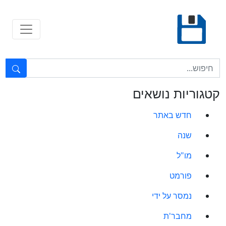
Ski
t
conten
טקסט חופשי...
קטגוריות נושאים
חדש באתר
שנה
מו"ל
פורמט
נמסר על ידי
מחבר'ת