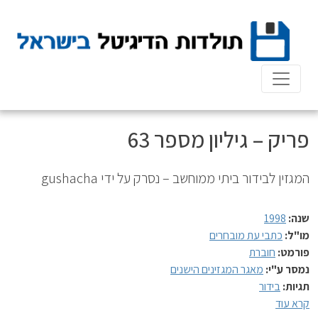
Ski
t
conten
פריק – גיליון מספר 63
המגזין לבידור ביתי ממוחשב – נסרק על ידי gushacha
שנה:
1998
מו"ל:
כתבי עת מובחרים
פורמט:
חוברת
נמסר ע"י:
מאגר המגזינים הישנים
תגיות:
בידור
קרא עוד