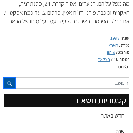
מה מפל עליהם. הנועדים: אסיה קררה, 24, פסנתרנית,
האקרית וכוכבת פורנו. דו"ח אמין: פרסום 2. עד כמה אפקטיווי,
אם בכלל, הפרסום באינטרנט? עידו עמין על מותו של הבאנר.
שנה:
1998
מו"ל:
הארץ
פורמט:
עיתון
נמסר ע"י:
בצלאל
תגיות:
טקסט חופשי...
קטגוריות נושאים
חדש באתר
שנה