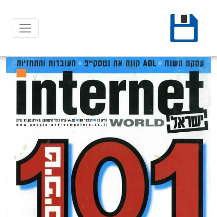
Ski
t
conten