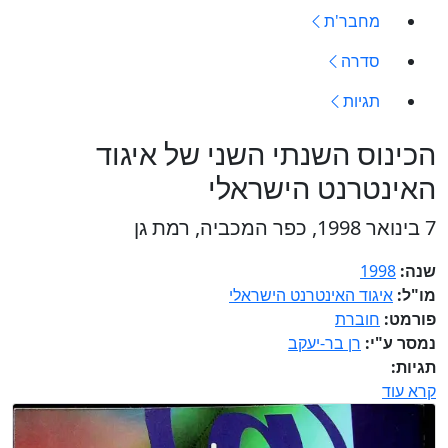
מחבר'ת
סדרה
תגיות
הכינוס השנתי השני של איגוד
האינטרנט הישראלי
7 בינואר 1998, כפר המכביה, רמת גן
שנה:
1998
מו"ל:
איגוד האינטרנט הישראלי
פורמט:
חוברת
נמסר ע"י:
רן בר-יעקב
תגיות:
קרא עוד