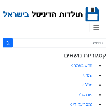
Ski
t
conten
טקסט חופשי...
קטגוריות נושאים
חדש באתר
שנה
מו"ל
פורמט
נמסר על ידי