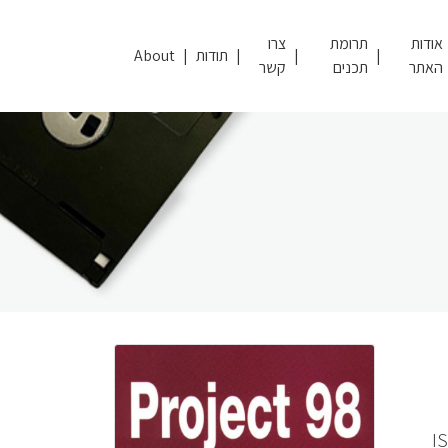
אודות
תרומת
צרו
תודות
About
האתר
תכנים
קשר
 24 ס"מ + 1 תקליטור. – ISBN