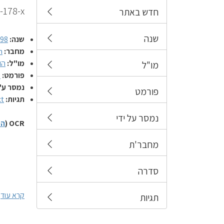
-178-x
חדש באתר
שנה
שנה:
998
מחבר:
n
מו"ל:
הו
מו"ל
פורמט:
ס
נמסר ע"
פורמט
תגיות:
ct
נמסר על ידי
OCR (
הס
מחבר'ת
סדרה
קרא עוד
תגיות