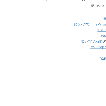
965-361
1
Tim Pyro
גלית איטקין
ד-עמי
פר
י:
הוצאת הוד-עמי
MS-Proje
בר
)