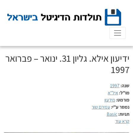
Ski
t
conten
ידיעון אילא. גליון 31. ינואר – פברואר
1997
שנה:
1997
מו"ל:
איל"א
פורמט:
מידעון
נמסר ע"י:
עמירם שור
תגיות:
Basic
קרא עוד