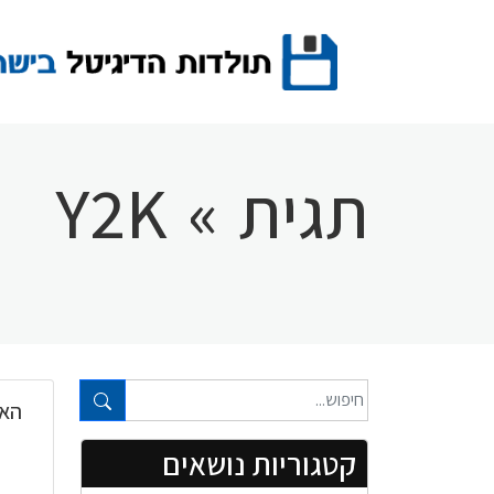
Ski
t
conten
תגית
»
Y2K
טקסט חופשי...
האם
קטגוריות נושאים