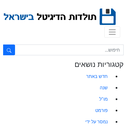
Ski
t
conten
טקסט חופשי...
קטגוריות נושאים
חדש באתר
שנה
מו"ל
פורמט
נמסר על ידי