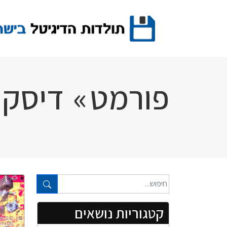
Ski
t
conten
פורמט
»
דיסק
טקסט חופשי...
קטגוריות נושאים