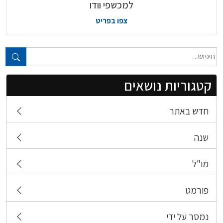
למכשפי וודו
צפו בפריט
טקסט חופשי...
קטגוריות נושאים
חדש באתר
שנה
מו"ל
פורמט
נמסר על ידי