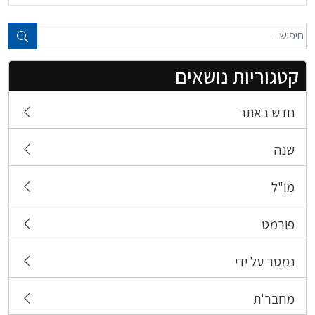
טקסט חופשי...
קטגוריות נושאים
חדש באתר
שנה
מו"ל
פורמט
נמסר על ידי
מחבר'ת