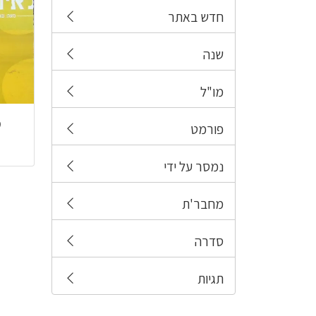
חדש באתר
שנה
מו"ל
מ
פורמט
נמסר על ידי
מחבר'ת
סדרה
תגיות