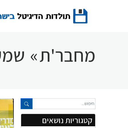
Ski
t
conten
מחבר'ת
»
שמעו
טקסט חופשי...
קטגוריות נושאים