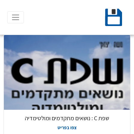
Ski
t
conten
שפת C : נושאים מתקדמים ומולטימדיה
צפו בפריט