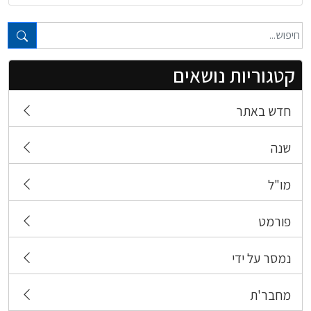
טקסט חופשי...
קטגוריות נושאים
חדש באתר
שנה
מו"ל
פורמט
נמסר על ידי
מחבר'ת