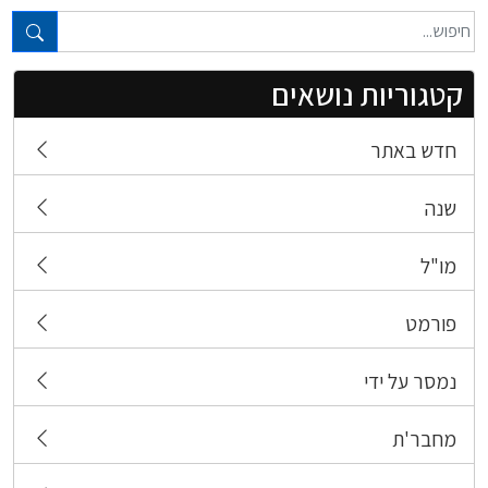
טקסט חופשי...
קטגוריות נושאים
חדש באתר
שנה
מו"ל
פורמט
נמסר על ידי
מחבר'ת