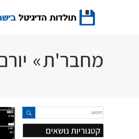
Ski
t
conten
מחבר'ת
»
יורם
טקסט חופשי...
קטגוריות נושאים