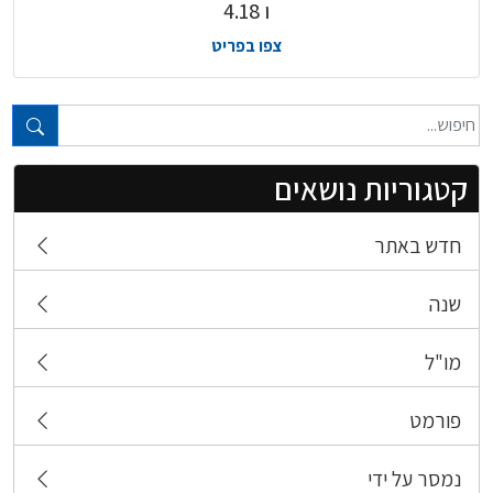
ו 4.18
צפו בפריט
טקסט חופשי...
קטגוריות נושאים
חדש באתר
שנה
מו"ל
פורמט
נמסר על ידי