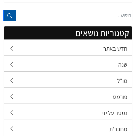
טקסט חופשי...
קטגוריות נושאים
חדש באתר
שנה
מו"ל
פורמט
נמסר על ידי
מחבר'ת