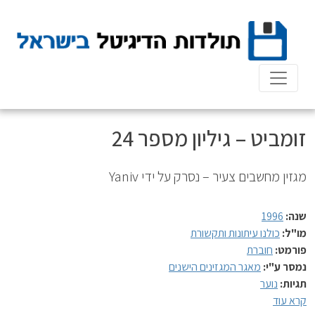
Ski
t
conten
זומביט – גיליון מספר 24
מגזין מחשבים צעיר – נסרק על ידי Yaniv
שנה:
1996
מו"ל:
כולנו עיתונות ותקשורת
פורמט:
חוברת
נמסר ע"י:
מאגר המגזינים הישנים
תגיות:
נוער
קרא עוד