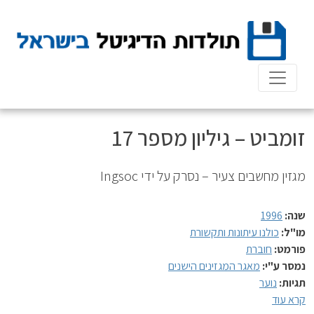
Ski
t
conten
זומביט – גיליון מספר 17
מגזין מחשבים צעיר – נסרק על ידי Ingsoc
שנה:
1996
מו"ל:
כולנו עיתונות ותקשורת
פורמט:
חוברת
נמסר ע"י:
מאגר המגזינים הישנים
תגיות:
נוער
קרא עוד