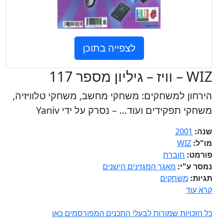
לצפייה בתוכן
WIZ – וויז – גיליון מספר 117
הירחון למשחקים: משחקי מחשב, משחקי טלוויזיה,
משחקי תפקידים ועוד… – נסרק על ידי Yaniv
שנה:
2001
מו"ל:
WIZ
פורמט:
חוברת
נמסר ע"י:
מאגר המגזינים הישנים
תגיות:
משחקים
קרא עוד
כל הזכויות שמורות לבעלי התכנים המפורסמים כאן