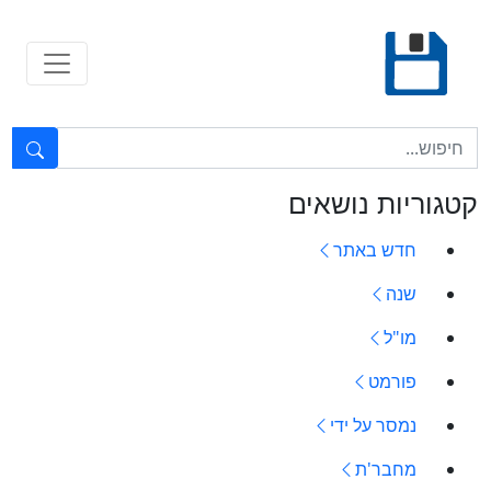
Ski
t
conten
טקסט חופשי...
קטגוריות נושאים
חדש באתר
שנה
מו"ל
פורמט
נמסר על ידי
מחבר'ת