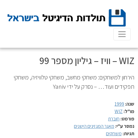
Ski
t
conten
WIZ – וויז – גיליון מספר 99
הירחון למשחקים: משחקי מחשב, משחקי טלוויזיה, משחקי
תפקידים ועוד… – נסרק על ידי Yaniv
שנה:
1999
מו"ל:
WIZ
פורמט:
חוברת
נמסר ע"י:
מאגר המגזינים הישנים
תגיות:
משחקים