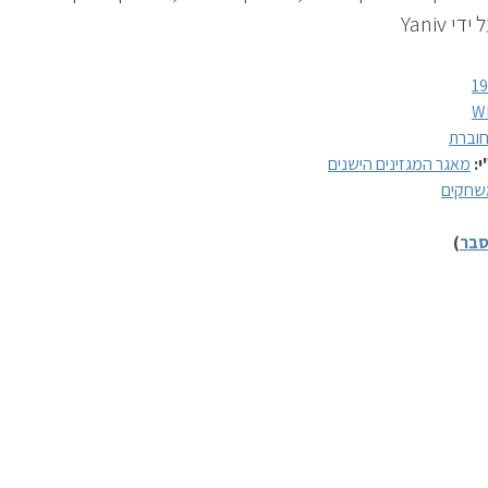
י Yaniv
1
W
וברת
י:
מאגר המגזינים הישנים
שחקים
בר
)