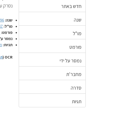
נסרק על יד
חדש באתר
שנה
שנה:
996
מו"ל:
IZ
פורמט:
ח
מו"ל
נמסר ע"
תגיות:
מ
פורמט
OCR (
הס
נמסר על ידי
מחבר'ת
סדרה
תגיות