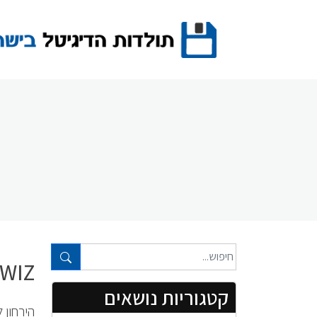
Ski
t
conten
טקסט חופשי...
WIZ – וויז – גיליון מספר 65
קטגוריות נושאים
הירחון 