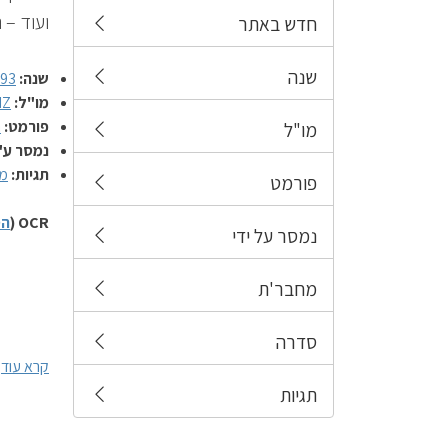
ועוד – נס
חדש באתר
שנה
שנה:
993
מו"ל:
IZ
פורמט:
ח
מו"ל
נמסר ע"
תגיות:
מ
פורמט
OCR (
הס
נמסר על ידי
מחבר'ת
סדרה
קרא עוד
תגיות