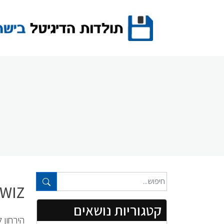
Ski
t
conten
טקסט חופשי...
WIZ – וויז – גיליון מספר 28
קטגוריות נושאים
הירחון 