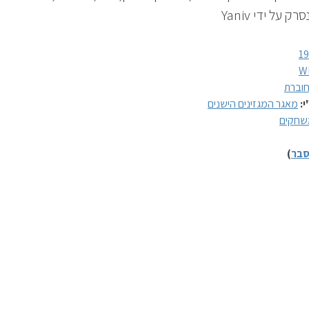
רק על ידי Yaniv
1
W
וברת
י:
מאגר המגזינים הישנים
שחקים
בר
)