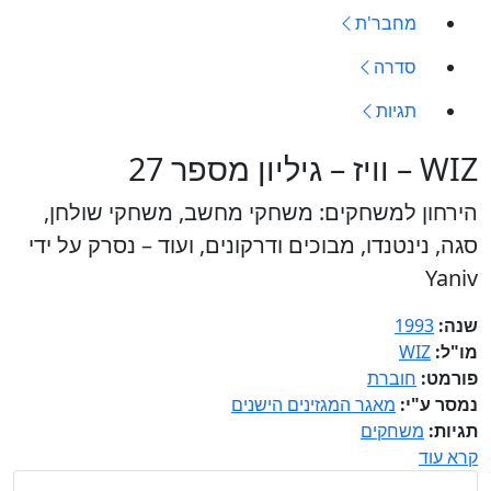
מחבר'ת
סדרה
תגיות
WIZ – וויז – גיליון מספר 27
הירחון למשחקים: משחקי מחשב, משחקי שולחן,
סגה, נינטנדו, מבוכים ודרקונים, ועוד – נסרק על ידי
Yaniv
שנה:
1993
מו"ל:
WIZ
פורמט:
חוברת
נמסר ע"י:
מאגר המגזינים הישנים
תגיות:
משחקים
קרא עוד