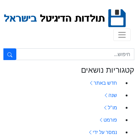
Ski
t
conten
טקסט חופשי...
קטגוריות נושאים
חדש באתר
שנה
מו"ל
פורמט
נמסר על ידי