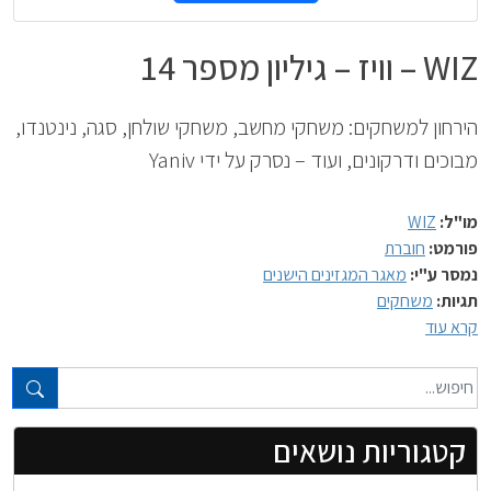
WIZ – וויז – גיליון מספר 14
הירחון למשחקים: משחקי מחשב, משחקי שולחן, סגה, נינטנדו,
מבוכים ודרקונים, ועוד – נסרק על ידי Yaniv
מו"ל:
WIZ
פורמט:
חוברת
נמסר ע"י:
מאגר המגזינים הישנים
תגיות:
משחקים
קרא עוד
טקסט חופשי...
קטגוריות נושאים