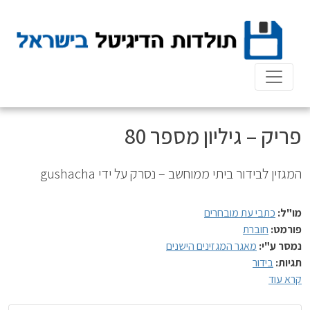
Ski
t
conten
פריק – גיליון מספר 80
המגזין לבידור ביתי ממוחשב – נסרק על ידי gushacha
מו"ל:
כתבי עת מובחרים
פורמט:
חוברת
נמסר ע"י:
מאגר המגזינים הישנים
תגיות:
בידור
קרא עוד