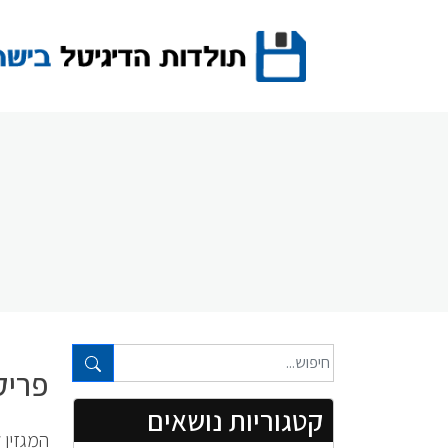
Ski
t
conten
טקסט חופשי...
פריק 
קטגוריות נושאים
המגזין ל