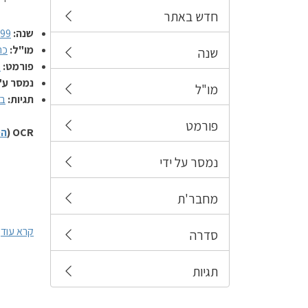
חדש באתר
שנה:
999
מו"ל:
כת
שנה
פורמט:
ח
נמסר ע"
מו"ל
תגיות:
בי
פורמט
OCR (
הס
נמסר על ידי
מחבר'ת
קרא עוד
סדרה
תגיות