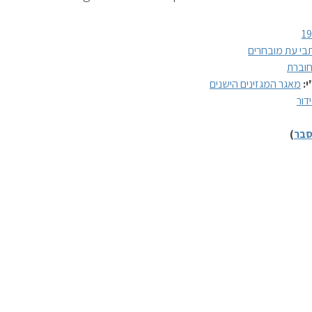
1
בי עת מובחרים
וברת
י:
מאגר המגזינים הישנים
דור
בר
)