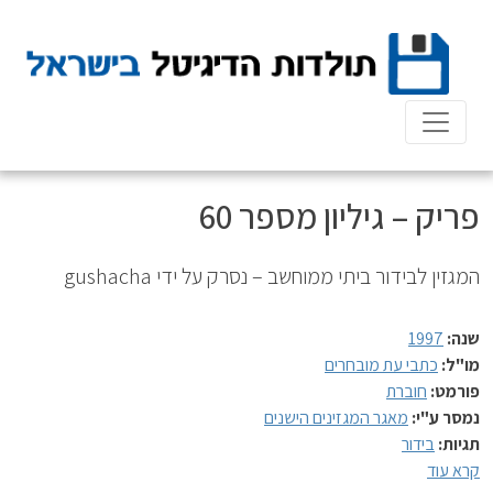
Ski
t
conten
פריק – גיליון מספר 60
המגזין לבידור ביתי ממוחשב – נסרק על ידי gushacha
שנה:
1997
מו"ל:
כתבי עת מובחרים
פורמט:
חוברת
נמסר ע"י:
מאגר המגזינים הישנים
תגיות:
בידור
קרא עוד