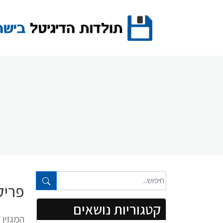
Ski
t
conten
טקסט חופשי...
פריק 
קטגוריות נושאים
המגזין ל