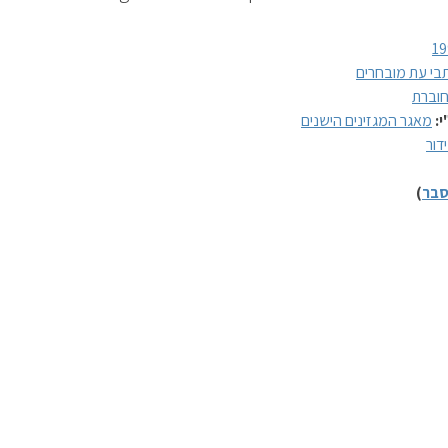
19
בי עת מובחרים
וברת
י:
מאגר המגזינים הישנים
דור
בר
)