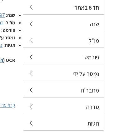
חדש באתר
שנה:
97
מו"ל:
כת
שנה
פורמט:
ח
נמסר ע"
מו"ל
תגיות:
בי
פורמט
OCR (
הס
נמסר על ידי
מחבר'ת
קרא עוד
סדרה
תגיות