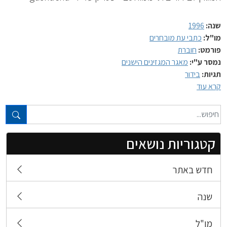
שנה:
1996
מו"ל:
כתבי עת מובחרים
פורמט:
חוברת
נמסר ע"י:
מאגר המגזינים הישנים
תגיות:
בידור
קרא עוד
טקסט חופשי...
קטגוריות נושאים
חדש באתר
שנה
מו"ל