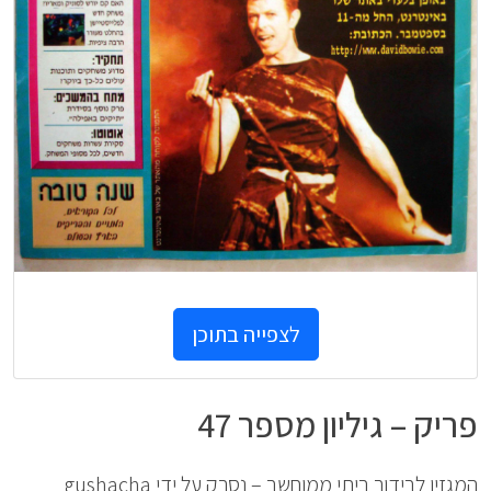
לצפייה בתוכן
פריק – גיליון מספר 47
המגזין לבידור ביתי ממוחשב – נסרק על ידי gushacha