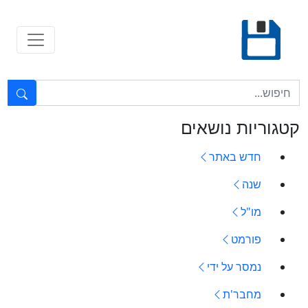
Ski
t
conten
טקסט חופשי...
קטגוריות נושאים
חדש באתר
שנה
מו"ל
פורמט
נמסר על ידי
מחבר'ת