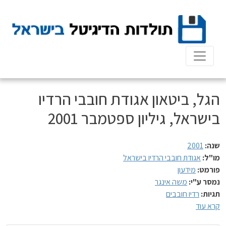
Ski
t
conten
הגל, ביטאון אגודת חובבי הרדיו
בישראל, גיליון ספטמבר 2001
שנה:
2001
מו"ל:
אגודת חובבי הרדיו בישראל
פורמט:
מידעון
נמסר ע"י:
משה אינגר
תגיות:
רדיו חובבים
קרא עוד