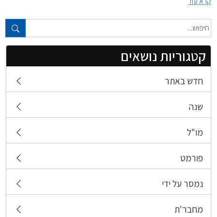
קרא עוד
טקסט חופשי...
קטגוריות נושאים
חדש באתר
שנה
מו"ל
פורמט
נמסר על ידי
מחבר'ת