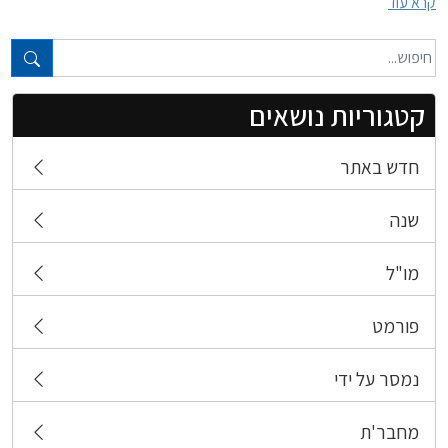
קרא עוד
טקסט חופשי...
קטגוריות נושאים
חדש באתר
שנה
מו"ל
פורמט
נמסר על ידי
מחבר'ת