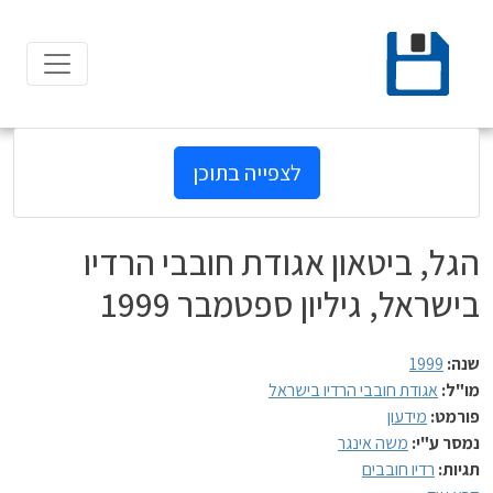
Ski
t
conten
לצפייה בתוכן
הגל, ביטאון אגודת חובבי הרדיו
בישראל, גיליון ספטמבר 1999
שנה:
1999
מו"ל:
אגודת חובבי הרדיו בישראל
פורמט:
מידעון
נמסר ע"י:
משה אינגר
תגיות:
רדיו חובבים