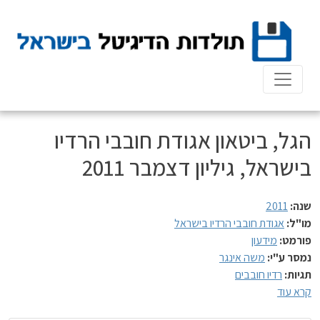
Ski
t
conten
הגל, ביטאון אגודת חובבי הרדיו
בישראל, גיליון דצמבר 2011
שנה:
2011
מו"ל:
אגודת חובבי הרדיו בישראל
פורמט:
מידעון
נמסר ע"י:
משה אינגר
תגיות:
רדיו חובבים
קרא עוד