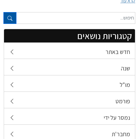
קרא עוד
טקסט חופשי...
קטגוריות נושאים
חדש באתר
שנה
מו"ל
פורמט
נמסר על ידי
מחבר'ת